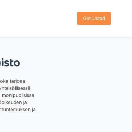
Get Listed
isto
joka tarjoaa
hteisöllisessä
ä monipuolisissa
töoikeuden ja
antuntemuksen ja