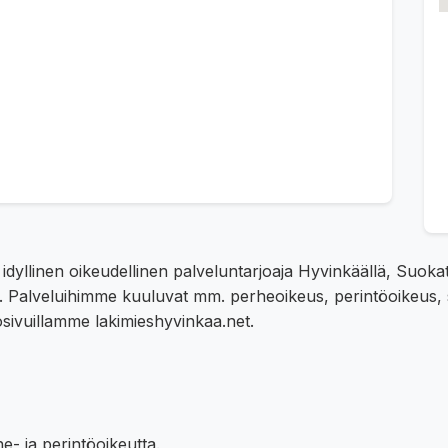
 idyllinen oikeudellinen palveluntarjoaja Hyvinkäällä, Suo
ille. Palveluihimme kuuluvat mm. perheoikeus, perintöoikeus, 
sivuillamme lakimieshyvinkaa.net.
e- ja perintöoikeutta.