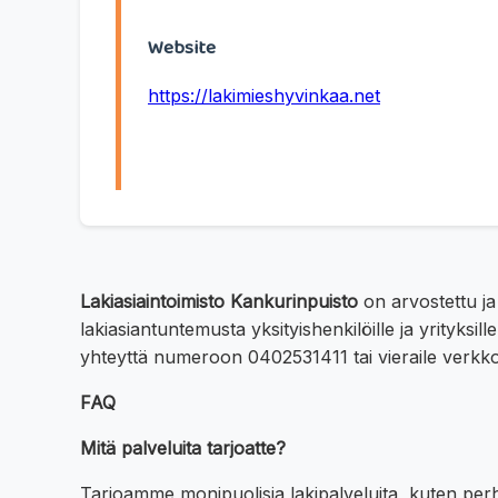
Website
https://lakimieshyvinkaa.net
Lakiasiaintoimisto Kankurinpuisto
on arvostettu ja
lakiasiantuntemusta yksityishenkilöille ja yrityks
yhteyttä numeroon 0402531411 tai vieraile verkko
FAQ
Mitä palveluita tarjoatte?
Tarjoamme monipuolisia lakipalveluita, kuten perh