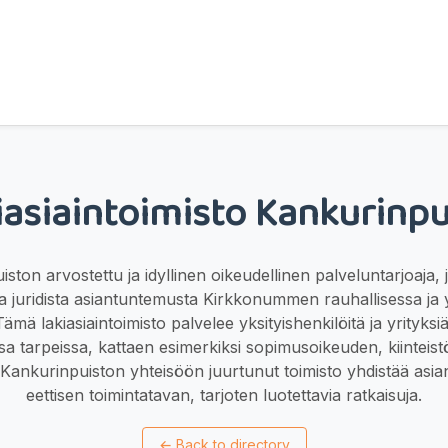
iasiaintoimisto Kankurinpu
ston arvostettu ja idyllinen oikeudellinen palveluntarjoaja, 
a juridista asiantuntemusta Kirkkonummen rauhallisessa ja y
ämä lakiasiaintoimisto palvelee yksityishenkilöitä ja yrityksi
ssa tarpeissa, kattaen esimerkiksi sopimusoikeuden, kiinteis
. Kankurinpuiston yhteisöön juurtunut toimisto yhdistää asi
eettisen toimintatavan, tarjoten luotettavia ratkaisuja.
←
Back to directory