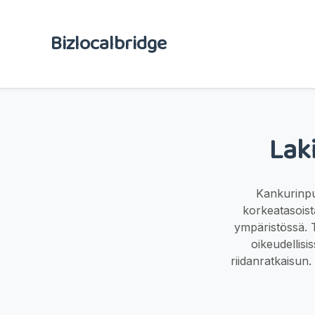
Bizlocalbridge
Lak
Kankurinpui
korkeatasoist
ympäristössä. T
oikeudellisi
riidanratkaisun